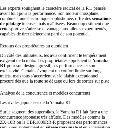
Les experts soulignent le caractère radical de la R1, pensée
avant tout pour la performance. Son moteur crossplane,
combiné à une électronique sophistiquée, offre des
sensations
de pilotage
intenses mais maîtrisées. Beaucoup estiment que
cette sportive s’adresse davantage aux pilotes expérimentés,
capables de tirer pleinement parti de son potentiel.
Retours des propriétaires au quotidien
Du côté des utilisateurs, les avis confirment le tempérament
exigeant de la moto. Les propriétaires apprécient la
Yamaha
R1
pour son design agressif, ses performances et son
exclusivité. Certains évoquent un confort limité sur longs
trajets, mais tous s’accordent sur le plaisir exceptionnel
procuré dès que la route se dégage ou lors de sorties sur piste.
Analyse de la concurrence et modèles concurrents
Les rivales japonaises de la Yamaha R1
Sur le segment des superbikes, la Yamaha R1 fait face à une
concurrence japonaise très affûtée. Des modèles comme la
ZX-10R ou la CBR1000RR-R proposent des performances
similaires, notamment en
vitesse maximale
et en accélération.