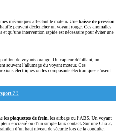
èmes mécaniques affectant le moteur. Une
baisse de pression
urchauffe peuvent déclencher un voyant rouge. Ces anomalies
 et qu’une intervention rapide est nécessaire pour éviter une
arition de voyants orange. Un capteur défaillant, un
nent souvent l’allumage du voyant moteur. Ces
nexions électriques ou les composants électroniques s’usent
rsport 7 ?
me les
plaquettes de frein
, les airbags ou l’ABS. Un voyant
teur encrassé ou d’un simple faux contact. Sur une Clio 2,
aintien d’un haut niveau de sécurité lors de la conduite.