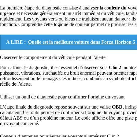
La première étape du diagnostic consiste à analyser la
couleur du voy
urgence et nécessite généralement un arrêt immédiat du véhicule, tandi
rapidement. Les voyants verts ou bleus ne traduisent aucun danger : ils
fonction. Comprendre cette logique de couleur permet de prioriser les a
A LIRE :
Quelle est la meilleure voiture dans Forza Horizon 5 
Observer le comportement du véhicule pendant l’alerte
Pour affiner le diagnostic, il est essentiel d’observer si la
Clio 2
montre d
puissance, vibrations, surchauffe ou bruit anormal peuvent orienter ra
refroidissement ou le freinage. Ces indices, combinés au symbole affiché 
réelle de l’alerte.
Utiliser un outil de diagnostic pour confirmer l’origine du voyant
L’étape finale du diagnostic repose souvent sur une valise
OBD
, indis
calculateur. Cet outil permet de confirmer si l’origine du voyant provie
défaut ABS ou d’un problème moteur. Le code affiché offre une piste préc
du voyant concerné.
Conseils d’entretien pour éviter les voyants allumés sur Clio 2