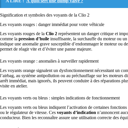
A LIRE :
À quoi sert une dump valve ?
Signification et symboles des voyants de la Clio 2
Les voyants rouges : danger immédiat pour votre véhicule
Les voyants rouges de la
Clio 2
représentent un danger critique et impo
comme la
pression d’huile
insuffisante, la surchauffe du moteur ou un
indique une anomalie grave susceptible d’endommager le moteur ou de
permet de réagir vite et d’éviter une panne majeure.
Les voyants orange : anomalies à surveiller rapidement
Les voyants orange signalent un dysfonctionnement nécessitant un contr
l’airbag, au système antipollution ou au préchauffage sur les moteurs di
arrêt immédiat, mais ignorés, ils peuvent conduire à des réparations plus
visite en atelier.
Les voyants verts ou bleus : simples indications de fonctionnement
Les voyants verts ou bleus indiquent l’activation de certaines fonctions
ou le régulateur de vitesse. Ces
voyants d’indication
n’annoncent aucun
conducteur. Bien les reconnaître assure une utilisation correcte des équi