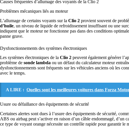
Causes fréquentes d’allumage des voyants de la Clio 2
Problèmes mécaniques liés au moteur
L’allumage de certains voyants sur la
Clio 2
provient souvent de probl
d’huile
, un niveau de liquide de refroidissement insuffisant ou une s
indiquent que le moteur ne fonctionne pas dans des conditions optimales
panne grave.
Dysfonctionnements des systèmes électroniques
Les systèmes électroniques de la
Clio 2
peuvent également générer l’app
problème de
sonde lambda
ou un défaut du calculateur moteur entraî
dysfonctionnements sont fréquents sur les véhicules anciens où les con
avec le temps.
A LIRE :
Quelles sont les meilleures voitures dans Forza Moto
Usure ou défaillance des équipements de sécurité
Certaines alertes sont dues à l’usure des équipements de sécurité, com
ABS ou airbag peut s’activer en raison d’un câble endommagé, d’un cap
ce type de voyant orange nécessite un contrôle rapide pour garantir le m